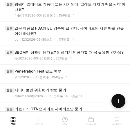
펌웨어 업데이트 기능이 없는 기기인데, 그래도 패치 계획을 써야 하
질문
나요?
마늘치킨
2026-03-30
조회수 : 154
댓글 : 1
같은 제품을 FDA와 EU 양쪽에 낼 건데, 사이버보안 서류 따로 만들
질문
어야 하나요?
bom123
2026-03-30
조회수 : 174
댓글 : 1
SBOM이 정확히 뭔가요? 의료기기 인허가할 때 꼭 필요한 건가요?
질문
kjc621
2026-03-30
조회수 : 221
댓글 : 1
Penetration Test 필요 여부
질문
워터
2026-03-13
조회수 : 194
댓글 : 1
사이버보안 위험평가 방법 문의
질문
cybersecurity
2026-03-13
조회수 : 483
댓글 : 1
의료기기 OTA 업데이트 사이버보안 문의
질문
삼다수
2026-03-13
조회수 : 199
댓글 : 1
전체
게시판
FAQ
지원사업
규제찾기
SBOM 제출 필요 여부 문의
질문