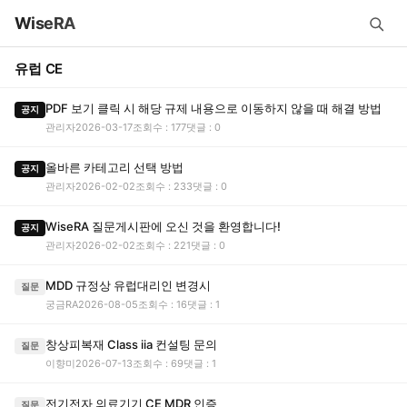
WiseRA
유럽 CE
PDF 보기 클릭 시 해당 규제 내용으로 이동하지 않을 때 해결 방법
공지
관리자
2026-03-17
조회수 : 177
댓글 : 0
올바른 카테고리 선택 방법
공지
관리자
2026-02-02
조회수 : 233
댓글 : 0
WiseRA 질문게시판에 오신 것을 환영합니다!
공지
관리자
2026-02-02
조회수 : 221
댓글 : 0
MDD 규정상 유럽대리인 변경시
질문
궁금RA
2026-08-05
조회수 : 16
댓글 : 1
창상피복재 Class iia 컨설팅 문의
질문
이향미
2026-07-13
조회수 : 69
댓글 : 1
전기전자 의료기기 CE MDR 인증
질문