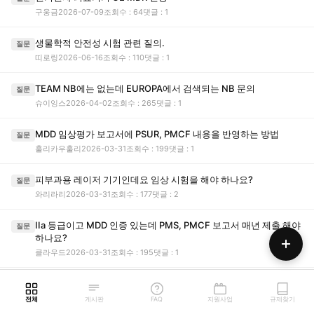
구웅금
2026-07-09
조회수 : 64
댓글 : 1
생물학적 안전성 시험 관련 질의.
질문
띠로링
2026-06-16
조회수 : 110
댓글 : 1
TEAM NB에는 없는데 EUROPA에서 검색되는 NB 문의
질문
슈이잉스
2026-04-02
조회수 : 265
댓글 : 1
MDD 임상평가 보고서에 PSUR, PMCF 내용을 반영하는 방법
질문
훌리카우훌리
2026-03-31
조회수 : 199
댓글 : 1
피부과용 레이저 기기인데요 임상 시험을 해야 하나요?
질문
와리라리
2026-03-31
조회수 : 177
댓글 : 2
IIa 등급이고 MDD 인증 있는데 PMS, PMCF 보고서 매년 제출 해야
질문
하나요?
클라우드
2026-03-31
조회수 : 195
댓글 : 1
MDD유효기간이 24년까진데, 자동연장인가요?
질문
eorlfdl1
2026-03-30
조회수 : 201
댓글 : 1
전체
게시판
FAQ
지원사업
규제찾기