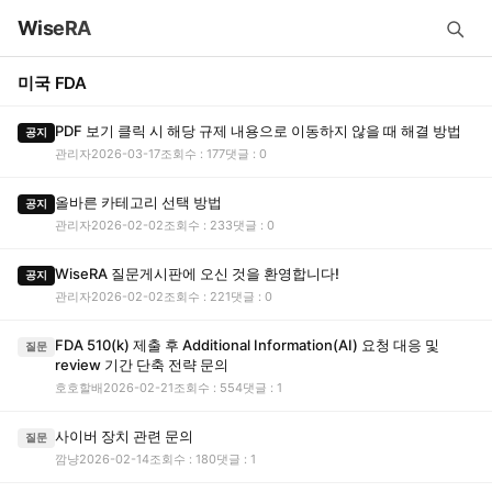
WiseRA
미국 FDA
PDF 보기 클릭 시 해당 규제 내용으로 이동하지 않을 때 해결 방법
공지
관리자
2026-03-17
조회수 : 177
댓글 : 0
올바른 카테고리 선택 방법
공지
관리자
2026-02-02
조회수 : 233
댓글 : 0
WiseRA 질문게시판에 오신 것을 환영합니다!
공지
관리자
2026-02-02
조회수 : 221
댓글 : 0
FDA 510(k) 제출 후 Additional Information(AI) 요청 대응 및
질문
review 기간 단축 전략 문의
호호할배
2026-02-21
조회수 : 554
댓글 : 1
사이버 장치 관련 문의
질문
깜냥
2026-02-14
조회수 : 180
댓글 : 1