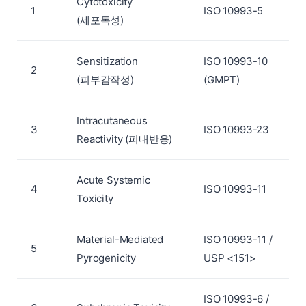
Cytotoxicity
1
ISO 10993-5
(세포독성)
Sensitization
ISO 10993-10
2
(피부감작성)
(GMPT)
Intracutaneous
3
ISO 10993-23
Reactivity (피내반응)
Acute Systemic
4
ISO 10993-11
Toxicity
Material-Mediated
ISO 10993-11 /
5
Pyrogenicity
USP <151>
ISO 10993-6 /